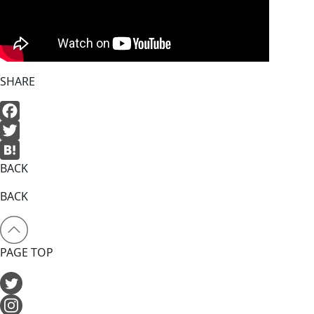
SHARE
Facebook
Twitter
BACK
Hatena
BACK
PAGE TOP