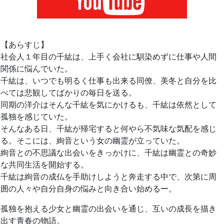
【あらすじ】
社会人１年目の千紘は、上手く会社に馴染めずに仕事や人間
関係に悩んでいた。
千紘は、いつでも明るく仕事も出来る同僚、美冬と自分を比
べては悲観してばかりの毎日を送る。
同期の洋介はそんな千紘を気にかけるも、千紘は依然として
孤独を感じていた。
そんなある日、千紘が帰宅すると何やら不気味な気配を感じ
る。そこには、絢音という女の幽霊が立っていた。
絢音との不思議な出会いをきっかけに、千紘は幽霊との奇妙
な共同生活を開始する。
千紘は絢音の成仏を手助けしようと奔走する中で、次第に周
囲の人々や自分自身の悩みと向き合い始めるー。
孤独を抱える少女と幽霊の出会いを通じ、互いの成長を描き
出す青春の物語。