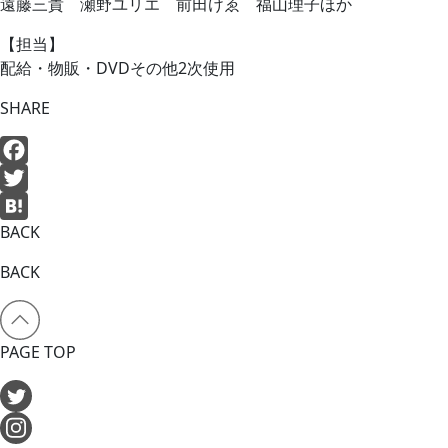
遠藤三貴 瀬野ユリエ 前田けゑ 福山理子ほか
【担当】
配給・物販・DVDその他2次使用
SHARE
Facebook
Twitter
BACK
Hatena
BACK
PAGE TOP